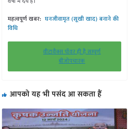
वर्षों में देय है।
महत्वपूर्ण खबर:
घनजीवामृत (सूखी खाद) बनाने की
विधि
वीटावैक्स पॉवर ही है सम्पूर्ण
बीजोपचारक
आपको यह भी पसंद आ सकता हैं