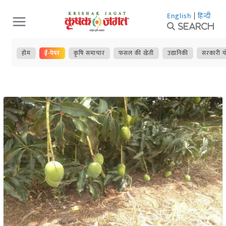
Skip
English
|
हिन्दी
to
Search
content
होम
ई-पेपर
कृषि समाचार
फसल की खेती
उद्यानिकी
सरकारी य