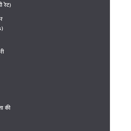
 रेट)
ार
s)
री
ता की