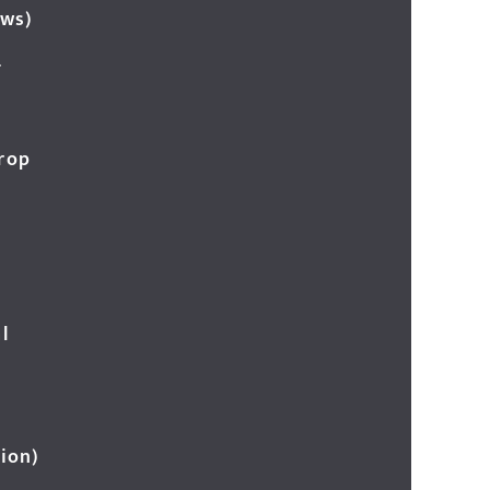
ews)
र
Crop
l
ion)