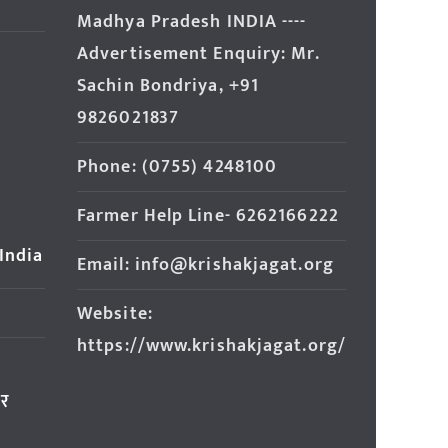
Madhya Pradesh INDIA ----
Advertisement Enquiry: Mr.
Sachin Bondriya, +91
9826021837
Phone: (0755) 4248100
Farmer Help Line- 6262166222
 India
Email: info@krishakjagat.org
Website:
https://www.krishakjagat.org/
ार