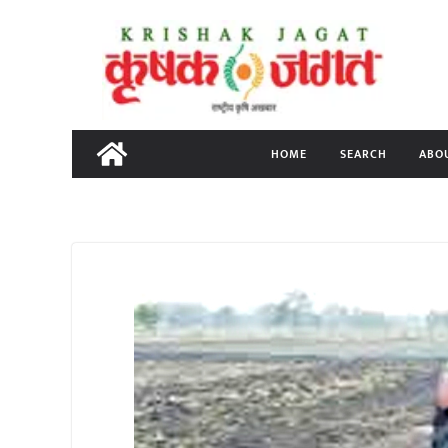
Skip
to
content
HOME
SEARCH
ABO