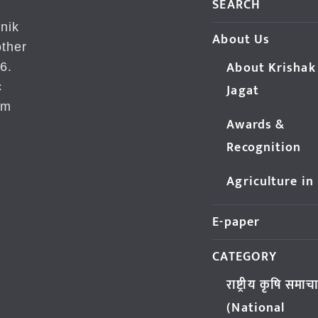
SEARCH
nik
About Us
ther
About Krishak
6.
c
Jagat
om
Awards &
Recognition
Agriculture in
E-paper
CATEGORY
राष्ट्रीय कृषि समाच
(National