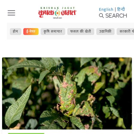
Skip
English
|
हिन्दी
to
Search
content
होम
ई-पेपर
कृषि समाचार
फसल की खेती
उद्यानिकी
सरकारी य