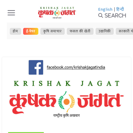
Skip
English
|
हिन्दी
to
Search
content
होम
ई-पेपर
कृषि समाचार
फसल की खेती
उद्यानिकी
सरकारी य