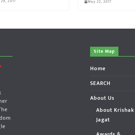
 29, 2017
May 22, 2017
Site Map
Home
SEARCH
k
About Us
her
The
About Krishak
edom
Jagat
gle
Awards &