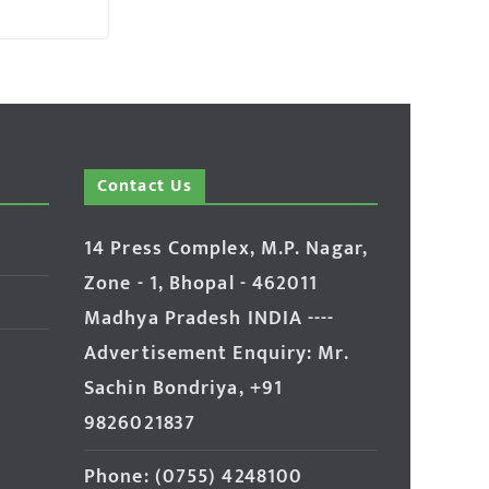
Contact Us
14 Press Complex, M.P. Nagar,
Zone - 1, Bhopal - 462011
Madhya Pradesh INDIA ----
Advertisement Enquiry: Mr.
Sachin Bondriya, +91
9826021837
Phone: (0755) 4248100