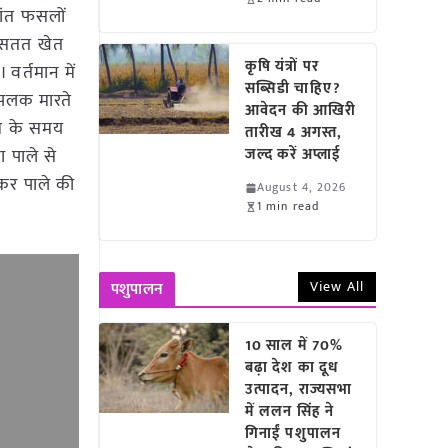
रांत फसलों
े सतत खेत
कृषि यंत्रों पर
वर्तमान में
सब्सिडी चाहिए?
ा पलक मारते
आवेदन की आखिरी
ाम के समय
तारीख 4 अगस्त,
ा पाले से
जल्द करें अप्लाई
कर पाले की
August 4, 2026
1 min read
View All
पशुपालन
10 साल में 70%
बढ़ा देश का दूध
उत्पादन, राज्यसभा
में ललन सिंह ने
गिनाईं पशुपालन