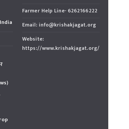
Farmer Help Line- 6262166222
 India
Email: info@krishakjagat.org
Website:
https://www.krishakjagat.org/
ार
ews)
र
Crop