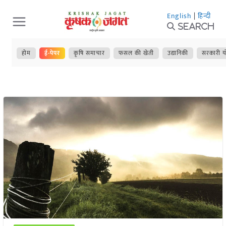
Skip
English
|
हिन्दी
to
Search
content
होम
ई-पेपर
कृषि समाचार
फसल की खेती
उद्यानिकी
सरकारी य