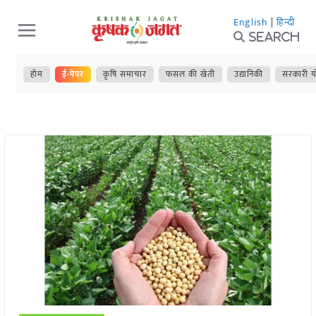
Skip
English
|
हिन्दी
to
Search
content
होम
ई-पेपर
कृषि समाचार
फसल की खेती
उद्यानिकी
सरकारी य