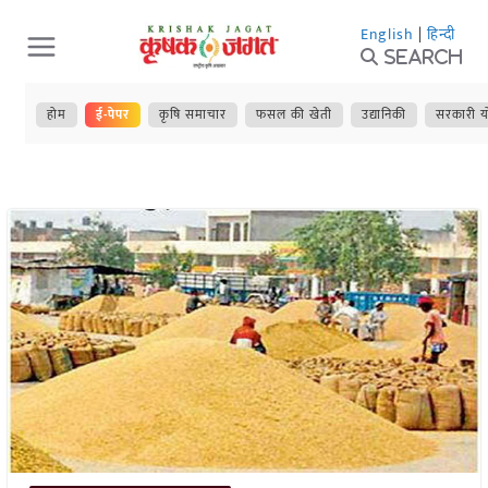
Skip
English
|
हिन्दी
to
Search
content
होम
ई-पेपर
कृषि समाचार
फसल की खेती
उद्यानिकी
सरकारी य