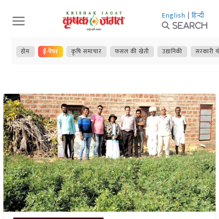
Skip
English
|
हिन्दी
to
Search
content
होम
ई-पेपर
कृषि समाचार
फसल की खेती
उद्यानिकी
सरकारी य