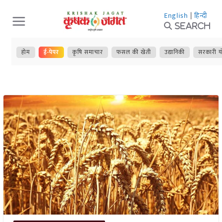
Skip
English
|
हिन्दी
to
Search
content
होम
ई-पेपर
कृषि समाचार
फसल की खेती
उद्यानिकी
सरकारी य