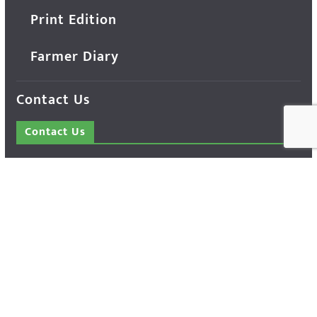
Print Edition
Farmer Diary
Contact Us
Contact Us
14 Press Complex, M.P. Nagar, Zone - 1,
Bhopal - 462011 Madhya Pradesh INDIA ---
- Advertisement Enquiry: Mr. Sachin
Bondriya, +91 9826021837
Phone: (0755) 4248100