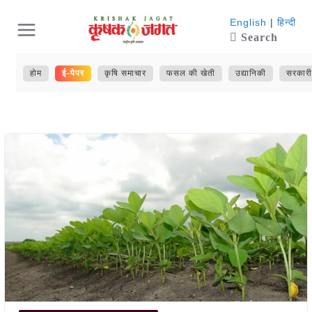
Skip
English
|
हिन्दी
Search
to
content
होम
ई-पेपर
कृषि समाचार
फसल की खेती
उद्यानिकी
सरकारी