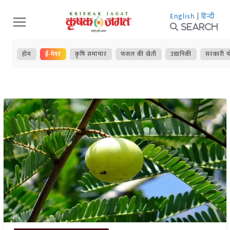
Skip
English
|
हिन्दी
to
Search
content
होम
ई-पेपर
कृषि समाचार
फसल की खेती
उद्यानिकी
सरकारी य