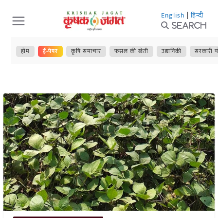
Skip
English
|
हिन्दी
to
Search
content
होम
ई-पेपर
कृषि समाचार
फसल की खेती
उद्यानिकी
सरकारी य