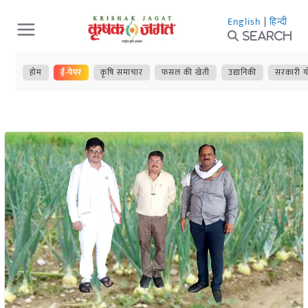
Skip
English
|
हिन्दी
to
Search
content
होम
ई-पेपर
कृषि समाचार
फसल की खेती
उद्यानिकी
सरकारी य