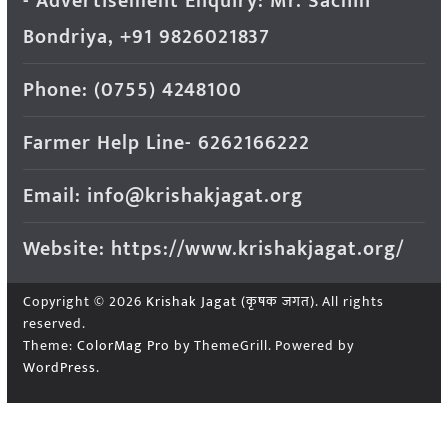
- Advertisement Enquiry: Mr. Sachin
Bondriya, +91 9826021837
Phone: (0755) 4248100
Farmer Help Line- 6262166222
Email: info@krishakjagat.org
Website: https://www.krishakjagat.org/
Copyright © 2026
Krishak Jagat (कृषक जगत)
. All rights
reserved.
Theme:
ColorMag Pro
by ThemeGrill. Powered by
WordPress
.