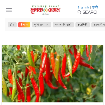
Skip
English
|
हिन्दी
to
Search
content
होम
ई-पेपर
कृषि समाचार
फसल की खेती
उद्यानिकी
सरकारी य