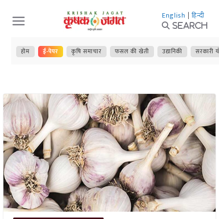
Skip
English
|
हिन्दी
to
Search
content
होम
ई-पेपर
कृषि समाचार
फसल की खेती
उद्यानिकी
सरकारी य