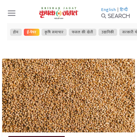
Skip
English
|
हिन्दी
to
Search
content
होम
ई-पेपर
कृषि समाचार
फसल की खेती
उद्यानिकी
सरकारी य