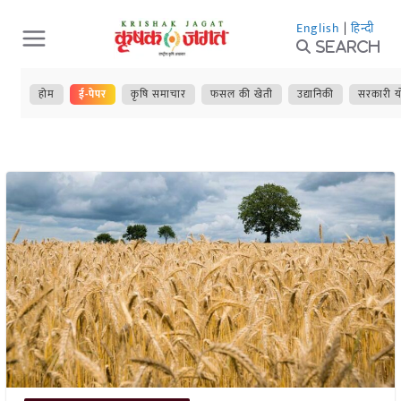
Skip
English
|
हिन्दी
to
Search
content
होम
ई-पेपर
कृषि समाचार
फसल की खेती
उद्यानिकी
सरकारी य