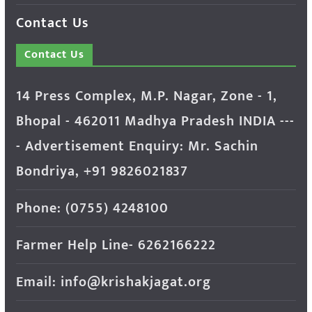
Contact Us
Contact Us
14 Press Complex, M.P. Nagar, Zone - 1,
Bhopal - 462011 Madhya Pradesh INDIA ---
- Advertisement Enquiry: Mr. Sachin
Bondriya, +91 9826021837
Phone: (0755) 4248100
Farmer Help Line- 6262166222
Email: info@krishakjagat.org