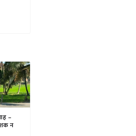
लाह –
ाशक न