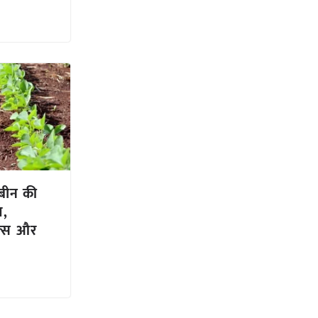
बीन की
ण,
ल्स और