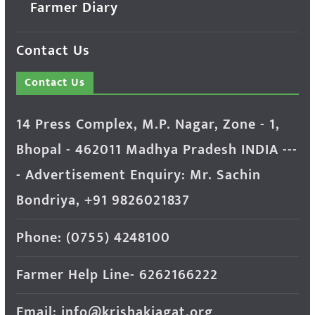
Farmer Diary
Contact Us
Contact Us
14 Press Complex, M.P. Nagar, Zone - 1,
Bhopal - 462011 Madhya Pradesh INDIA ---
- Advertisement Enquiry: Mr. Sachin
Bondriya, +91 9826021837
Phone: (0755) 4248100
Farmer Help Line- 6262166222
Email: info@krishakjagat.org