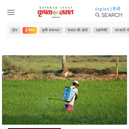
Skip
English
|
हिन्दी
to
Search
content
होम
ई-पेपर
कृषि समाचार
फसल की खेती
उद्यानिकी
सरकारी य