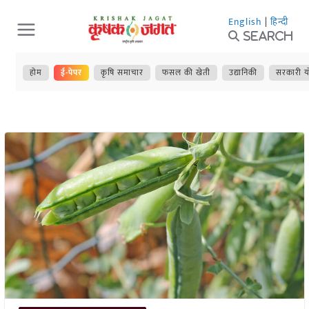
Skip
English
|
हिन्दी
to
Search
content
होम
ई-पेपर
कृषि समाचार
फसल की खेती
उद्यानिकी
सरकारी य