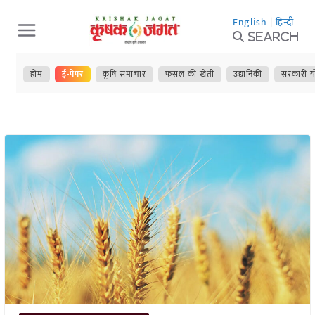
Skip
English
|
हिन्दी
to
Search
content
होम
ई-पेपर
कृषि समाचार
फसल की खेती
उद्यानिकी
सरकारी य