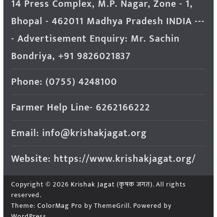
14 Press Complex, M.P. Nagar, Zone - 1,
Bhopal - 462011 Madhya Pradesh INDIA ---
- Advertisement Enquiry: Mr. Sachin
Bondriya, +91 9826021837
Phone: (0755) 4248100
Farmer Help Line- 6262166222
Email: info@krishakjagat.org
Website: https://www.krishakjagat.org/
Copyright © 2026
Krishak Jagat (कृषक जगत)
. All rights
reserved.
Theme:
ColorMag Pro
by ThemeGrill. Powered by
WordPress
.