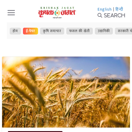
Skip
English
|
हिन्दी
to
Search
content
होम
ई-पेपर
कृषि समाचार
फसल की खेती
उद्यानिकी
सरकारी य