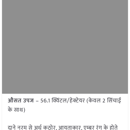
औसत उपज
– 56.1 क्विंटल/हेक्टेयर (केवल 2 सिंचाई
के साथ)
दाने नरम से अर्ध कठोर, आयताकार, एम्बर रंग के होते