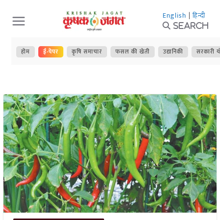
Skip
English
|
हिन्दी
to
Search
content
होम
ई-पेपर
कृषि समाचार
फसल की खेती
उद्यानिकी
सरकारी य