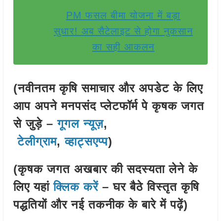
PM फसल बीमा योजना में बड़ा
सुधार! अब सैटेलाइट से होगा नुकसान
का सही आकलन
(नवीनतम कृषि समाचार और अपडेट के लिए
आप अपने मनपसंद प्लेटफॉर्म पे कृषक जगत
से जुड़े –
गूगल न्यूज़
,
टेलीग्राम
,
व्हाट्सएप्प
)
(कृषक जगत अखबार की सदस्यता लेने के
लिए यहां
क्लिक करें
– घर बैठे विस्तृत कृषि
पद्धतियों और नई तकनीक के बारे में पढ़ें)