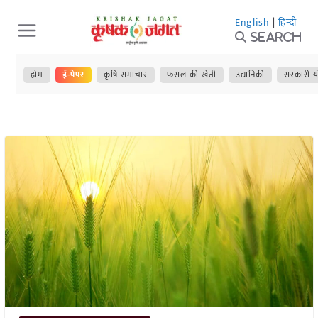
Skip
English
|
हिन्दी
to
Search
content
होम
ई-पेपर
कृषि समाचार
फसल की खेती
उद्यानिकी
सरकारी य