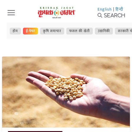
Skip
English
|
हिन्दी
to
Search
content
होम
ई-पेपर
कृषि समाचार
फसल की खेती
उद्यानिकी
सरकारी य