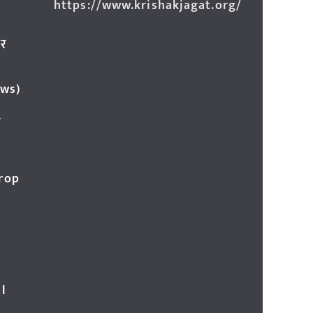
https://www.krishakjagat.org/
ार
ews)
र
Crop
l