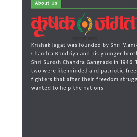
About Us
Krishak Jagat was founded by Shri Mani
Chandra Bondriya and his younger brot
Shri Suresh Chandra Gangrade in 1946. 
two were like minded and patriotic fre
fighters that after their freedom strug
wanted to help the nations