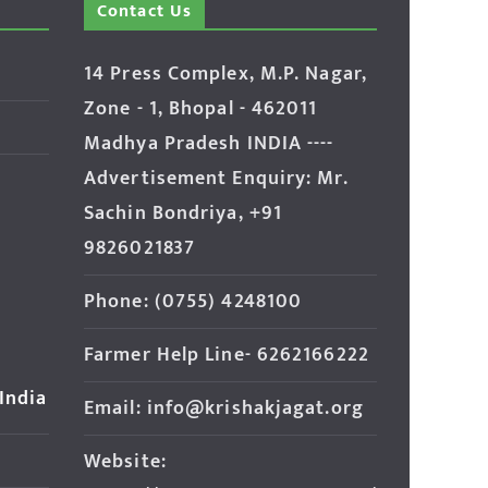
Contact Us
14 Press Complex, M.P. Nagar,
Zone - 1, Bhopal - 462011
Madhya Pradesh INDIA ----
Advertisement Enquiry: Mr.
Sachin Bondriya, +91
9826021837
Phone: (0755) 4248100
Farmer Help Line- 6262166222
 India
Email: info@krishakjagat.org
Website: