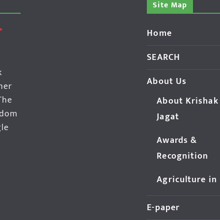
Site Map
Home
SEARCH
k
About Us
her
The
About Krishak
edom
Jagat
gle
Awards &
Recognition
Agriculture in
E-paper