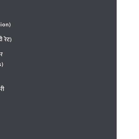
ion)
 रेट)
ार
s)
री