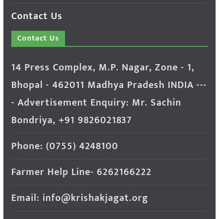
Contact Us
Contact Us
14 Press Complex, M.P. Nagar, Zone - 1,
Bhopal - 462011 Madhya Pradesh INDIA ---
- Advertisement Enquiry: Mr. Sachin
Bondriya, +91 9826021837
Phone: (0755) 4248100
Farmer Help Line- 6262166222
Email: info@krishakjagat.org