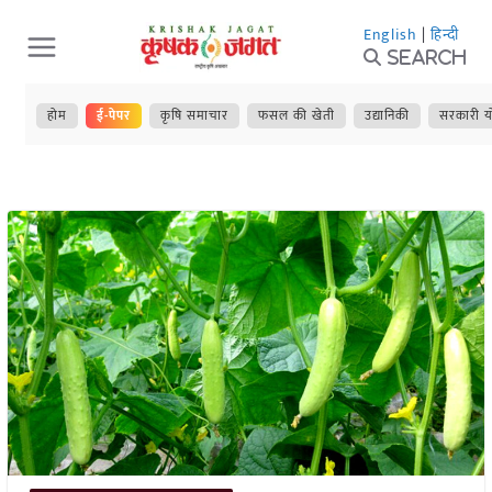
Skip
English
|
हिन्दी
to
Search
content
होम
ई-पेपर
कृषि समाचार
फसल की खेती
उद्यानिकी
सरकारी य