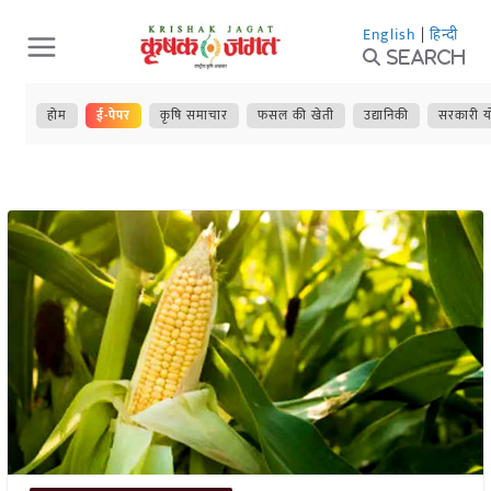
Skip
English
|
हिन्दी
to
Search
content
होम
ई-पेपर
कृषि समाचार
फसल की खेती
उद्यानिकी
सरकारी य