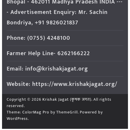
Bhopal - 462011 Madhya Pradesh INDIA ---
- Advertisement Enquiry: Mr. Sachin
Bondriya, +91 9826021837
Phone: (0755) 4248100
Farmer Help Line- 6262166222
Email: info@krishakjagat.org
Website: https://www.krishakjagat.org/
Copyright © 2026
Krishak Jagat (कृषक जगत)
. All rights
reserved.
Theme:
ColorMag Pro
by ThemeGrill. Powered by
WordPress
.