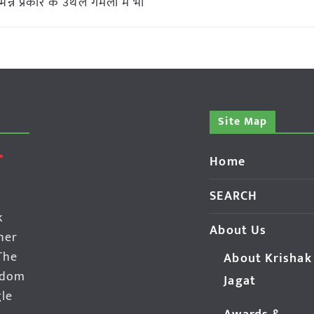
िन्न प्रकार के उथले गमलों में भी
Site Map
Home
SEARCH
k
About Us
her
The
About Krishak
edom
Jagat
gle