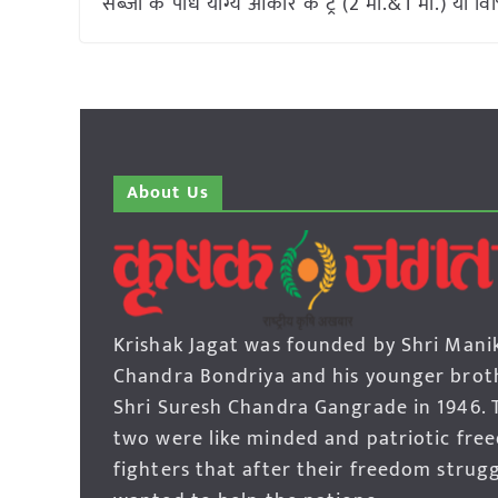
सब्जी के पौधे योग्य आकार के ट्रे (2 मी.&1 मी.) या विभ
About Us
Krishak Jagat was founded by Shri Mani
Chandra Bondriya and his younger brot
Shri Suresh Chandra Gangrade in 1946. 
two were like minded and patriotic fre
fighters that after their freedom strug