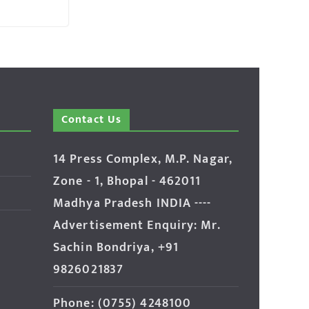
Contact Us
14 Press Complex, M.P. Nagar,
Zone - 1, Bhopal - 462011
Madhya Pradesh INDIA ----
Advertisement Enquiry: Mr.
Sachin Bondriya, +91
9826021837
Phone: (0755) 4248100