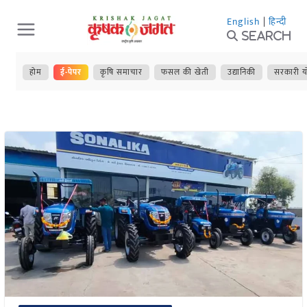
Skip
English
|
हिन्दी
to
Search
content
होम
ई-पेपर
कृषि समाचार
फसल की खेती
उद्यानिकी
सरकारी य