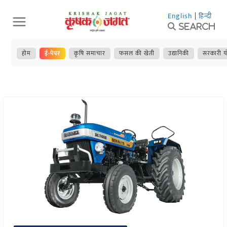
Skip
English
|
हिन्दी
to
Search
content
होम
ई-पेपर
कृषि समाचार
फसल की खेती
उद्यानिकी
सरकारी य