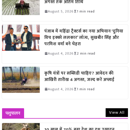
अगस्त तक अंतिम तिथि
August 5, 2026
1 min read
पंजाब में महिंद्रा ट्रैक्टर्स का नया अभियान ‘दुनिया
विच इक्को ललकार’ लॉन्च, सुखबीर सिंह और
परमिश वर्मा बने चेहरा
August 4, 2026
2 min read
कृषि यंत्रों पर सब्सिडी चाहिए? आवेदन की
आखिरी तारीख 4 अगस्त, जल्द करें अप्लाई
August 4, 2026
1 min read
View All
पशुपालन
10 साल में 70% बढ़ा देश का दूध उत्पादन,