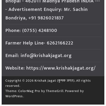
Bhopal - 462011 Madhya Pradesh INDIA ---
- Advertisement Enquiry: Mr. Sachin
Bondriya, +91 9826021837
Phone: (0755) 4248100
Farmer Help Line- 6262166222
Email: info@krishakjagat.org
Website: https://www.krishakjagat.org/
Copyright © 2026
Krishak Jagat (कृषक जगत)
. All rights
reserved.
Theme:
ColorMag Pro
by ThemeGrill. Powered by
WordPress
.