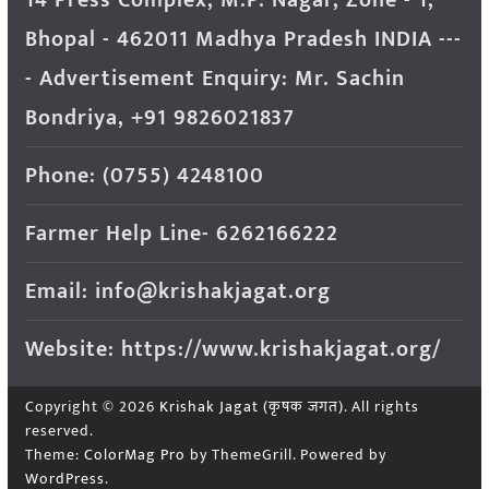
14 Press Complex, M.P. Nagar, Zone - 1,
Bhopal - 462011 Madhya Pradesh INDIA ---
- Advertisement Enquiry: Mr. Sachin
Bondriya, +91 9826021837
Phone: (0755) 4248100
Farmer Help Line- 6262166222
Email: info@krishakjagat.org
Website: https://www.krishakjagat.org/
Copyright © 2026
Krishak Jagat (कृषक जगत)
. All rights
reserved.
Theme:
ColorMag Pro
by ThemeGrill. Powered by
WordPress
.