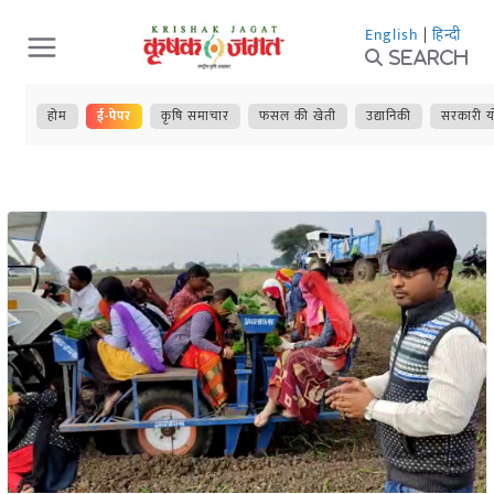
Skip
English
|
हिन्दी
to
Search
content
होम
ई-पेपर
कृषि समाचार
फसल की खेती
उद्यानिकी
सरकारी य