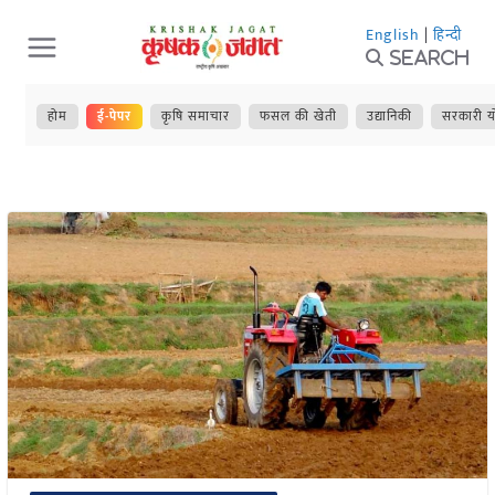
Skip
English
|
हिन्दी
to
Search
content
होम
ई-पेपर
कृषि समाचार
फसल की खेती
उद्यानिकी
सरकारी य