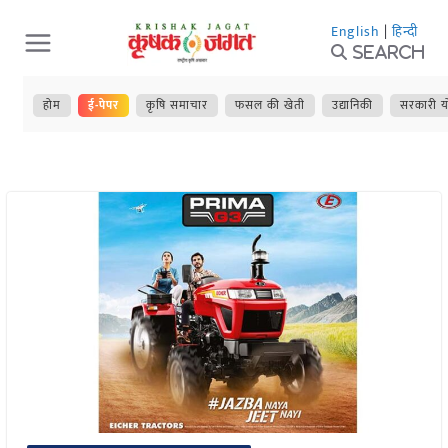
Skip
English
|
हिन्दी
to
Search
content
होम
ई-पेपर
कृषि समाचार
फसल की खेती
उद्यानिकी
सरकारी य