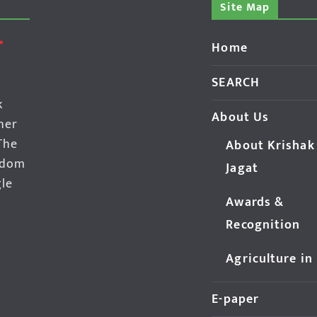
Site Map
Home
SEARCH
k
About Us
her
The
About Krishak
edom
Jagat
gle
Awards &
Recognition
Agriculture in
E-paper