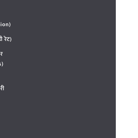
ion)
 रेट)
ार
s)
री