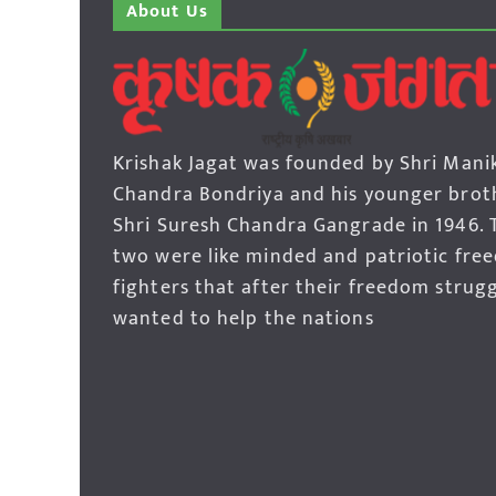
About Us
Krishak Jagat was founded by Shri Mani
Chandra Bondriya and his younger brot
Shri Suresh Chandra Gangrade in 1946. 
two were like minded and patriotic fre
fighters that after their freedom strug
wanted to help the nations