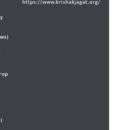
https://www.krishakjagat.org/
ार
ews)
र
Crop
l