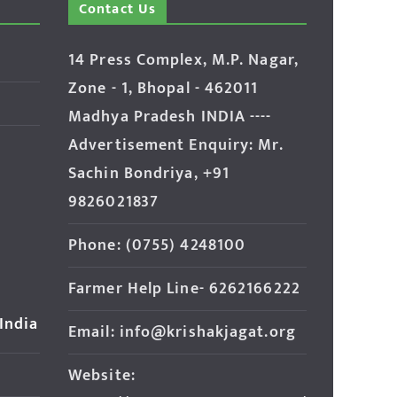
Contact Us
14 Press Complex, M.P. Nagar,
Zone - 1, Bhopal - 462011
Madhya Pradesh INDIA ----
Advertisement Enquiry: Mr.
Sachin Bondriya, +91
9826021837
Phone: (0755) 4248100
Farmer Help Line- 6262166222
 India
Email: info@krishakjagat.org
Website: