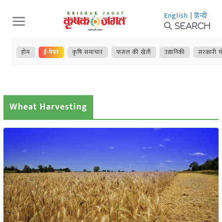
Skip
English
|
हिन्दी
to
Search
content
होम
ई-पेपर
कृषि समाचार
फसल की खेती
उद्यानिकी
सरकारी य
Wheat Harvesting