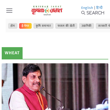
Skip
English
|
हिन्दी
to
Search
content
होम
ई-पेपर
कृषि समाचार
फसल की खेती
उद्यानिकी
सरकारी य
WHEAT