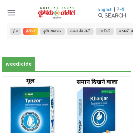
Skip
English
|
हिन्दी
to
Search
content
होम
ई-पेपर
कृषि समाचार
फसल की खेती
उद्यानिकी
सरकारी य
weedicide