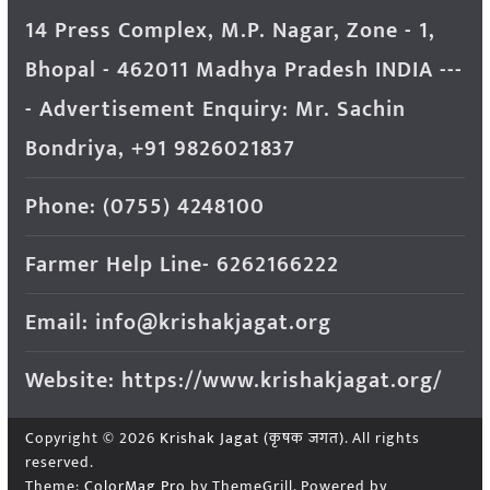
14 Press Complex, M.P. Nagar, Zone - 1,
Bhopal - 462011 Madhya Pradesh INDIA ---
- Advertisement Enquiry: Mr. Sachin
Bondriya, +91 9826021837
Phone: (0755) 4248100
Farmer Help Line- 6262166222
Email: info@krishakjagat.org
Website: https://www.krishakjagat.org/
Copyright © 2026
Krishak Jagat (कृषक जगत)
. All rights
reserved.
Theme:
ColorMag Pro
by ThemeGrill. Powered by