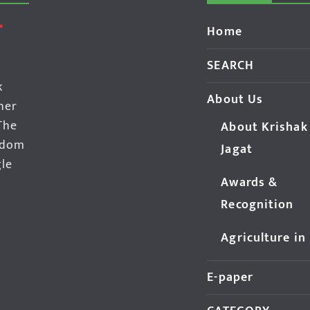
Home
SEARCH
k
About Us
her
The
About Krishak
edom
Jagat
gle
Awards &
Recognition
Agriculture in
E-paper