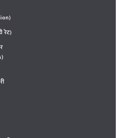
ion)
 रेट)
ार
s)
री