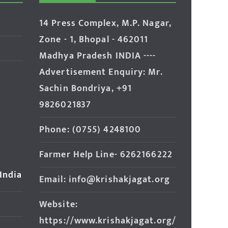
14 Press Complex, M.P. Nagar,
Zone - 1, Bhopal - 462011
Madhya Pradesh INDIA ----
Advertisement Enquiry: Mr.
Sachin Bondriya, +91
9826021837
Phone: (0755) 4248100
Farmer Help Line- 6262166222
 India
Email: info@krishakjagat.org
Website:
https://www.krishakjagat.org/