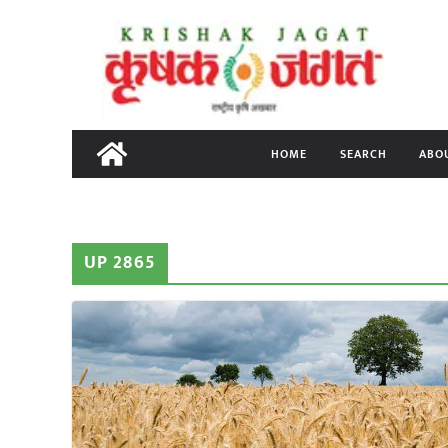
Skip
to
content
HOME
SEARCH
ABO
UP 2865