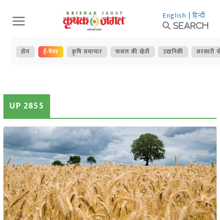
Skip
English
|
हिन्दी
to
Search
content
होम
ई-पेपर
कृषि समाचार
फसल की खेती
उद्यानिकी
सरकारी य
UP 2855