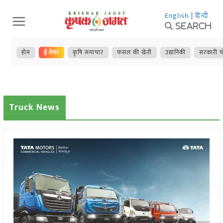
Skip
English
|
हिन्दी
to
Search
content
होम
ई-पेपर
कृषि समाचार
फसल की खेती
उद्यानिकी
सरकारी य
Truck News