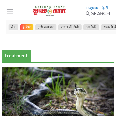
Skip
English
|
हिन्दी
to
Search
content
होम
ई-पेपर
कृषि समाचार
फसल की खेती
उद्यानिकी
सरकारी य
treatment