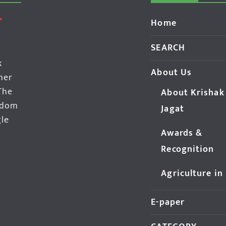
Home
SEARCH
k
About Us
her
The
About Krishak
edom
Jagat
gle
Awards &
Recognition
Agriculture in
E-paper