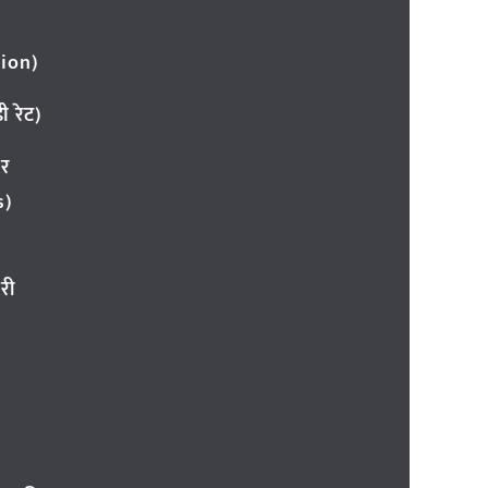
ion)
 रेट)
ार
s)
री