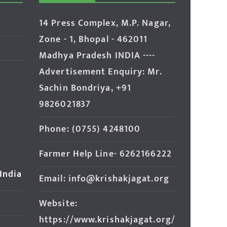
14 Press Complex, M.P. Nagar,
Zone - 1, Bhopal - 462011
Madhya Pradesh INDIA ----
Advertisement Enquiry: Mr.
Sachin Bondriya, +91
9826021837
Phone: (0755) 4248100
Farmer Help Line- 6262166222
 India
Email: info@krishakjagat.org
Website:
https://www.krishakjagat.org/