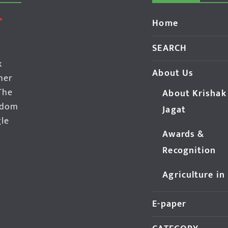
Home
SEARCH
k
About Us
her
The
About Krishak
edom
Jagat
gle
Awards &
Recognition
Agriculture in
E-paper