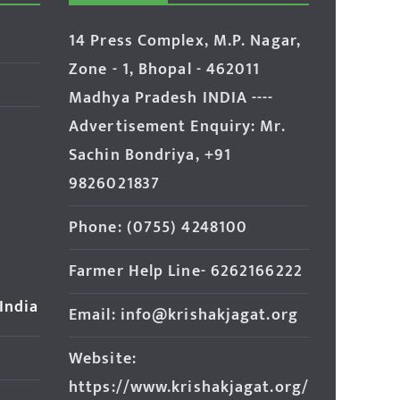
14 Press Complex, M.P. Nagar,
Zone - 1, Bhopal - 462011
Madhya Pradesh INDIA ----
Advertisement Enquiry: Mr.
Sachin Bondriya, +91
9826021837
Phone: (0755) 4248100
Farmer Help Line- 6262166222
 India
Email: info@krishakjagat.org
Website:
https://www.krishakjagat.org/