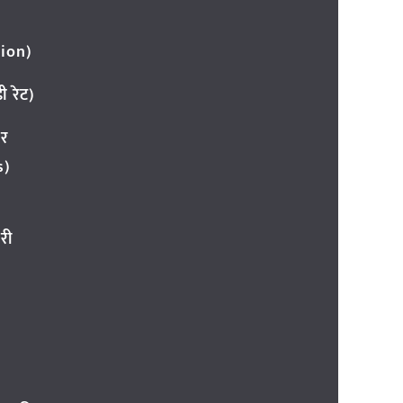
ion)
 रेट)
ार
s)
री