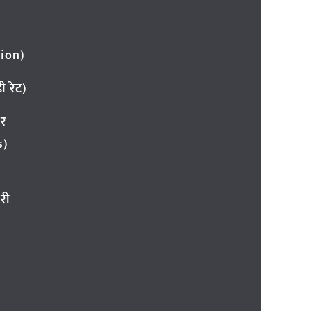
ion)
 रेट)
ार
s)
री