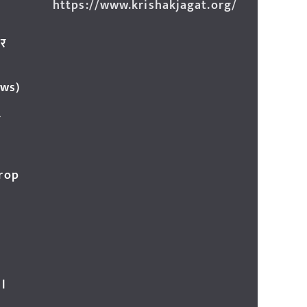
https://www.krishakjagat.org/
ार
ews)
र
Crop
l