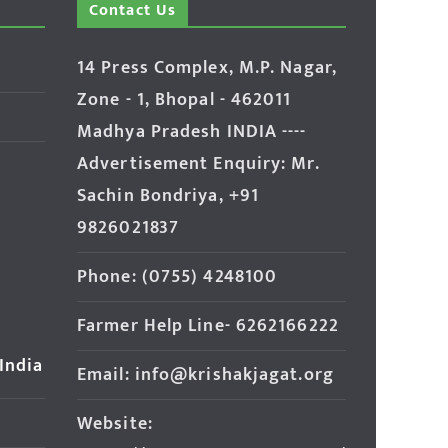
Contact Us
14 Press Complex, M.P. Nagar,
Zone - 1, Bhopal - 462011
Madhya Pradesh INDIA ----
Advertisement Enquiry: Mr.
Sachin Bondriya, +91
9826021837
Phone: (0755) 4248100
Farmer Help Line- 6262166222
 India
Email: info@krishakjagat.org
Website: