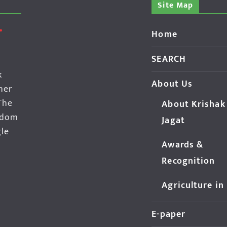
Site Map
Home
SEARCH
k
About Us
her
The
About Krishak
edom
Jagat
gle
Awards &
Recognition
Agriculture in
E-paper