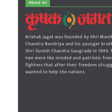
About Us
Krishak Jagat was founded by Shri Mani
Chandra Bondriya and his younger brot
Shri Suresh Chandra Gangrade in 1946. 
two were like minded and patriotic fre
fighters that after their freedom strug
wanted to help the nations