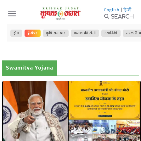
Skip
English
|
हिन्दी
to
Search
content
होम
ई-पेपर
कृषि समाचार
फसल की खेती
उद्यानिकी
सरकारी य
Swamitva Yojana