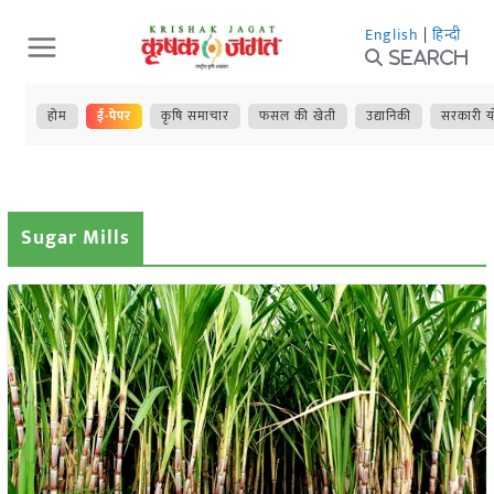
Skip
English
|
हिन्दी
to
Search
content
होम
ई-पेपर
कृषि समाचार
फसल की खेती
उद्यानिकी
सरकारी य
Sugar Mills